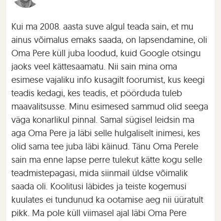
Kui ma 2008. aasta suve algul teada sain, et mu
ainus võimalus emaks saada, on lapsendamine, oli
Oma Pere küll juba loodud, kuid Google otsingu
jaoks veel kättesaamatu. Nii sain mina oma
esimese vajaliku info kusagilt foorumist, kus keegi
teadis kedagi, kes teadis, et pöörduda tuleb
maavalitsusse. Minu esimesed sammud olid seega
väga konarlikul pinnal. Samal sügisel leidsin ma
aga Oma Pere ja läbi selle hulgaliselt inimesi, kes
olid sama tee juba läbi käinud. Tänu Oma Perele
sain ma enne lapse perre tulekut kätte kogu selle
teadmistepagasi, mida siinmail üldse võimalik
saada oli. Koolitusi läbides ja teiste kogemusi
kuulates ei tundunud ka ootamise aeg nii üüratult
pikk. Ma pole küll viimasel ajal läbi Oma Pere