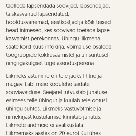
taotleda lapsendada soovijad, lapsendajad,
täiskasvanud lapsendatud,
hooldusvanemad, eestkostjad ja kõik teised
head inimesed, kes soovivad toetada lapse
kasvamist perekonnas. Ühingu liikmena
saate kord kuus infokirja, võimaluse osaleda
töögruppide kokkusaamistel ja ühisüritusel
ning igakülgset tuge asendusperena.
Liikmeks astumine on teie jaoks lihtne ja
mugav. Läbi meie kodulehe täidate
sooviavalduse. Seejärel tutvustab juhatuse
esimees teile ühingut ja kuulab teie ootusi
ühingu suhtes. Liikmeks vastuvõtmise ja
nimekirjast kustutamise kinnitab juhatus.
Liikmete andmeid ei avalikustata.
Liikmemaks aastas on 20 eurot.Kui ühes