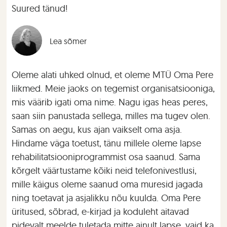
Suured tänud!
Lea sõmer
Oleme alati uhked olnud, et oleme MTÜ Oma Pere
liikmed. Meie jaoks on tegemist organisatsiooniga,
mis väärib igati oma nime. Nagu igas heas peres,
saan siin panustada sellega, milles ma tugev olen.
Samas on aegu, kus ajan vaikselt oma asja.
Hindame väga toetust, tänu millele oleme lapse
rehabilitatsiooniprogrammist osa saanud. Sama
kõrgelt väärtustame kõiki neid telefonivestlusi,
mille käigus oleme saanud oma muresid jagada
ning toetavat ja asjalikku nõu kuulda. Oma Pere
üritused, sõbrad, e-kirjad ja koduleht aitavad
pidevalt meelde tuletada mitte ainult lapse, vaid ka