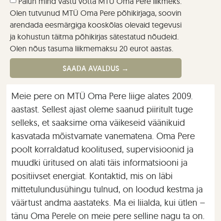
Palun mind vastu võtta MTÜ Oma Pere liikmeks.
Olen tutvunud MTÜ Oma Pere põhikirjaga, soovin
arendada eesmärgiga kooskõlas olevaid tegevusi
ja kohustun täitma põhikirjas sätestatud nõudeid.
Olen nõus tasuma liikmemaksu 20 eurot aastas.
SAADA AVALDUS →
Meie pere on MTÜ Oma Pere liige alates 2009.
aastast. Sellest ajast oleme saanud piiritult tuge
selleks, et saaksime oma väikeseid väänikuid
kasvatada mõistvamate vanematena. Oma Pere
poolt korraldatud koolitused, supervisioonid ja
muudki üritused on alati täis informatsiooni ja
positiivset energiat. Kontaktid, mis on läbi
mittetulundusühingu tulnud, on loodud kestma ja
väärtust andma aastateks. Ma ei liialda, kui ütlen –
tänu Oma Perele on meie pere selline nagu ta on.