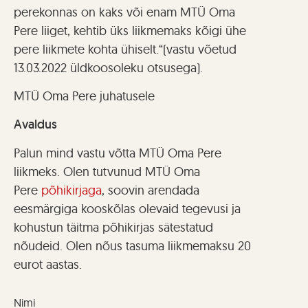
perekonnas on kaks või enam MTÜ Oma
Pere liiget, kehtib üks liikmemaks kõigi ühe
pere liikmete kohta ühiselt.“(vastu võetud
13.03.2022 üldkoosoleku otsusega).
MTÜ Oma Pere juhatusele
Avaldus
Palun mind vastu võtta MTÜ Oma Pere
liikmeks. Olen tutvunud MTÜ Oma
Pere
põhikirjaga
, soovin arendada
eesmärgiga kooskõlas olevaid tegevusi ja
kohustun täitma põhikirjas sätestatud
nõudeid. Olen nõus tasuma liikmemaksu 20
eurot aastas.
Nimi